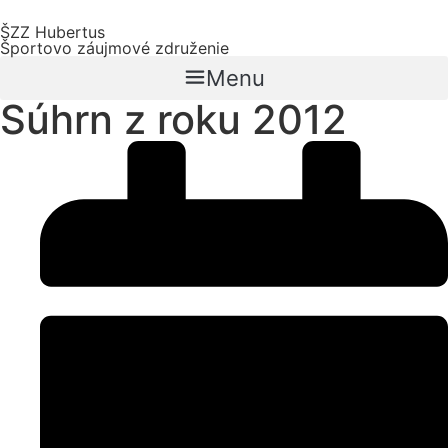
Preskočiť
ŠZZ Hubertus
na
Športovo záujmové združenie
obsah
Menu
Súhrn z roku 2012